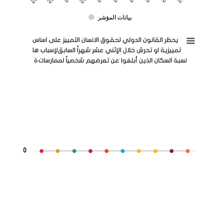
بيانات المؤشر
End of interactive chart.
ثني عشر شهراً السابقة لإسباب يحظر القانون الدولي لحقوق الانسان التمييز على اساسها
يحظر القانون الدولي لحقوق الانسان التمييز على اساسها
تمييزية او تحرش خلال الإثني عشر شهراً السابقة
لإسباب
Line chart with 10 data points.
نسبة السكان الذين أبلغوا عن تعرضهم شخصياً لممارسات
The chart has 1 X axis displaying categories.
The chart has 1 Y axis displaying values. Range: -0.5 to 0.5.
0